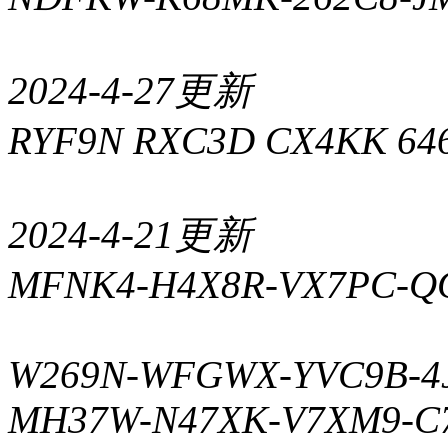
2024-4-27更新
RYF9N RXC3D CX4KK 64
2024-4-21更新
MFNK4-H4X8R-VX7PC-
W269N-WFGWX-YVC9B-4
MH37W-N47XK-V7XM9-C