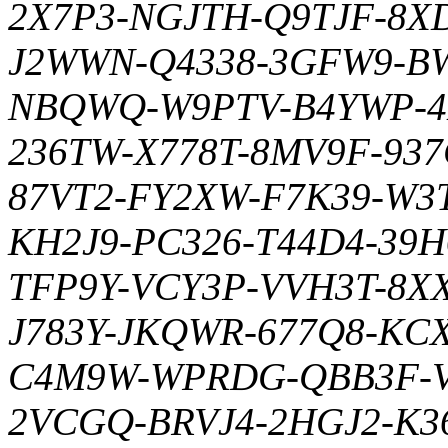
2X7P3-NGJTH-Q9TJF-8X
J2WWN-Q4338-3GFW9-B
NBQWQ-W9PTV-B4YWP-4
236TW-X778T-8MV9F-93
87VT2-FY2XW-F7K39-W
KH2J9-PC326-T44D4-39
TFP9Y-VCY3P-VVH3T-8X
J783Y-JKQWR-677Q8-K
C4M9W-WPRDG-QBB3F-
2VCGQ-BRVJ4-2HGJ2-K3