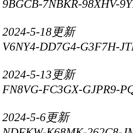
9BGCB-7NBKR-98XHV-
2024-5-18更新
V6NY4-DD7G4-G3F7H-J
2024-5-13更新
FN8VG-FC3GX-GJPR9-P
2024-5-6更新
NDFKW-K68MK-262C8-J